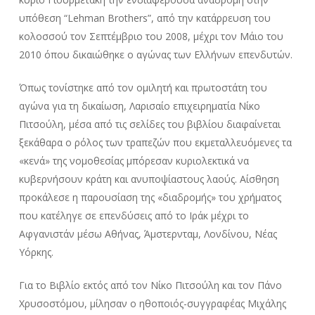
υπόθεση “Lehman Brothers”, από την κατάρρευση του
κολοσσού τον Σεπτέμβριο του 2008, μέχρι τον Μάιο του
2010 όπου δικαιώθηκε ο αγώνας των Ελλήνων επενδυτών.
Όπως τονίστηκε από τον ομιλητή και πρωτοστάτη του
αγώνα για τη δικαίωση, Λαρισαίο επιχειρηματία Νίκο
Πιτσούλη, μέσα από τις σελίδες του βιβλίου διαφαίνεται
ξεκάθαρα ο ρόλος των τραπεζών που εκμεταλλευόμενες τα
«κενά» της νομοθεσίας μπόρεσαν κυριολεκτικά να
κυβερνήσουν κράτη και ανυποψίαστους λαούς. Αίσθηση
προκάλεσε η παρουσίαση της «διαδρομής» του χρήματος
που κατέληγε σε επενδύσεις από το Ιράκ μέχρι το
Αφγανιστάν μέσω Αθήνας, Άμστερνταμ, Λονδίνου, Νέας
Υόρκης.
Για το Βιβλίο εκτός από τον Νίκο Πιτσούλη και τον Πάνο
Χρυσοστόμου, μίλησαν ο ηθοποιός-συγγραφέας Μιχάλης