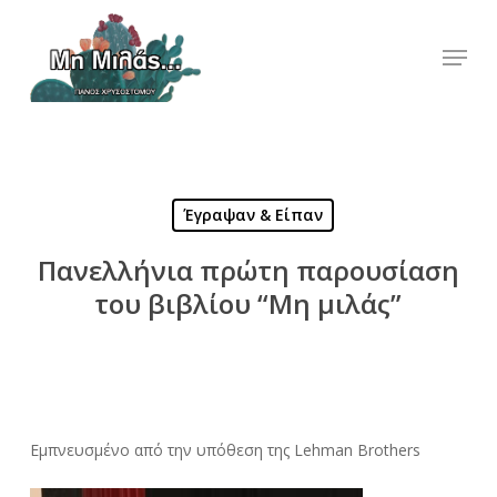
Skip
to
Menu
Close
main
Menu
content
Έγραψαν & Είπαν
Πανελλήνια πρώτη παρουσίαση
του βιβλίου “Μη μιλάς”
Εμπνευσμένο από την υπόθεση της Lehman Brothers