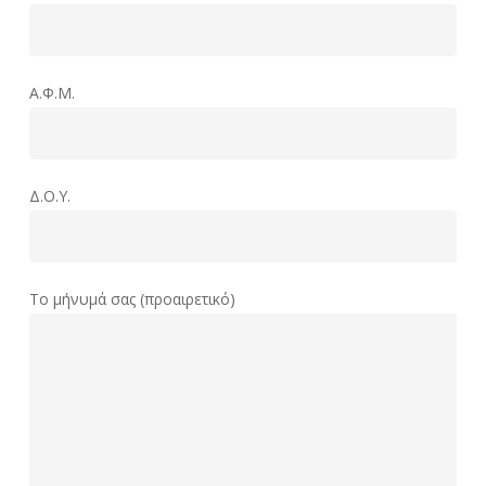
Α.Φ.Μ.
Δ.Ο.Υ.
Το μήνυμά σας (προαιρετικό)