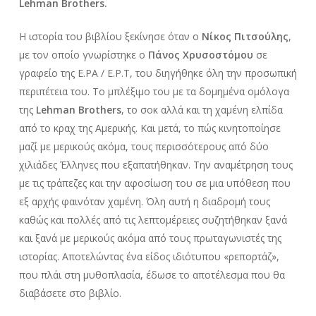
Lehman Brothers.
Η ιστορία του βιβλίου ξεκίνησε όταν ο
Νίκος Πιτσούλης
,
με τον οποίο γνωρίστηκε ο
Πάνος Χρυσοστόμου
σε
γραφείο της Ε.ΡΑ / Ε.Ρ.Τ, του διηγήθηκε όλη την προσωπική
περιπέτεια του. Το μπλέξιμο του με τα δομημένα ομόλογα
της
Lehman Brothers
, το σοκ αλλά και τη χαμένη ελπίδα
από το κραχ της Αμερικής. Και μετά, το πώς κινητοποίησε
μαζί με μερικούς ακόμα, τους περισσότερους από δύο
χιλιάδες Έλληνες που εξαπατήθηκαν. Την αναμέτρηση τους
με τις τράπεζες και την αφοσίωση του σε μια υπόθεση που
εξ αρχής φαινόταν χαμένη. Όλη αυτή η διαδρομή τους
καθώς και πολλές από τις λεπτομέρειες συζητήθηκαν ξανά
και ξανά με μερικούς ακόμα από τους πρωταγωνιστές της
ιστορίας. Αποτελώντας ένα είδος ιδιότυπου «ρεπορτάζ»,
που πλάι στη μυθοπλασία, έδωσε το αποτέλεσμα που θα
διαβάσετε στο βιβλίο.