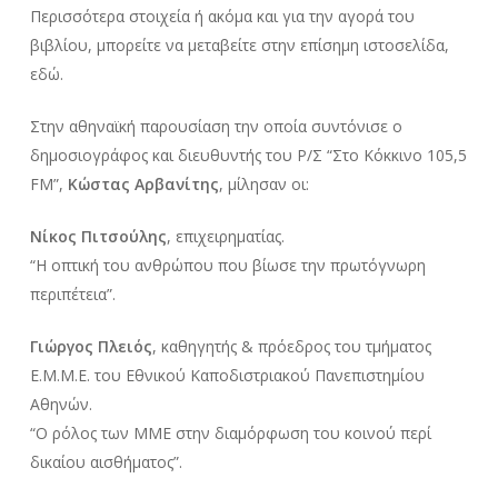
Περισσότερα στοιχεία ή ακόμα και για την αγορά του
βιβλίου, μπορείτε να μεταβείτε στην επίσημη ιστοσελίδα,
εδώ.
Στην αθηναϊκή παρουσίαση την οποία συντόνισε ο
δημοσιογράφος και διευθυντής του Ρ/Σ “Στο Κόκκινο 105,5
FM”,
Κώστας Αρβανίτης
, μίλησαν οι:
Νίκος Πιτσούλης
, επιχειρηματίας.
“Η οπτική του ανθρώπου που βίωσε την πρωτόγνωρη
περιπέτεια”.
Γιώργος Πλειός
, καθηγητής & πρόεδρος του τμήματος
Ε.Μ.Μ.Ε. του Εθνικού Καποδιστριακού Πανεπιστημίου
Αθηνών.
“Ο ρόλος των ΜΜΕ στην διαμόρφωση του κοινού περί
δικαίου αισθήματος”.