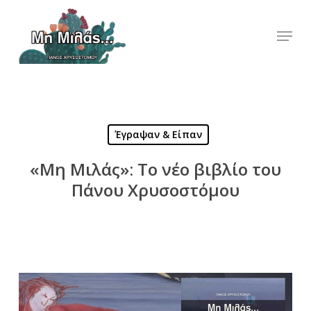
Skip
to
Menu
Close
main
Menu
content
Έγραψαν & Είπαν
«Μη Μιλάς»: Το νέο βιβλίο του
Πάνου Χρυσοστόμου