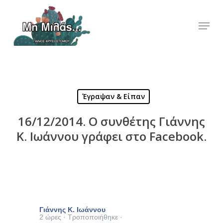
Skip
to
Menu
Close
main
Menu
content
Έγραψαν & Είπαν
16/12/2014. Ο συνθέτης Γιάννης
Κ. Ιωάννου γράφει στο Facebook.
Γιάννης Κ. Ιωάννου
2 ώρες
·
Τροποποιήθηκε
·