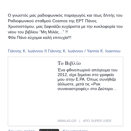
Ο γνωστός μας ραδιοφωνικός παραγωγός και τέως δ/ντής του
Ραδιοφωνικού σταθμού Cosmos της ΕΡΤ Πάνος
Χρυσοστόμου, μας ξαφνιάζει ευχάριστα με την κυκλοφορία του
νέου του βιβλίου “Μη Μιλάς…” !!
Φίλε Πάνο εύχομαι καλή επιτυχία!!!
Γιάννης Κ. Ιωάννου ΙΙ
Γιάννης Κ. Ιωάννου / Yannis K. Ioannou
Το Βιβλίο
Ένα φθινοπωρινό απόγευμα του
2012, είχα ξεμείνει στο γραφείο
μου στην Ε.ΡΑ. Όπως συνήθιζα
άλλωστε, μετά τις «Ροκ
συναναστροφές» στο Δεύτερο…
Λίγο πριν είχα γνωριστεί -δεν έχει
μεγάλη σημασία ο τρόπος- με
έναν πολύ ενδιαφέροντα τύπο,
που κουβέντα στην κουβέντα
όταν έμαθε ότι γράφω και βιβλία
μου εί…
MIMILAS.GR
|
ΑΠΟ SUPER USER